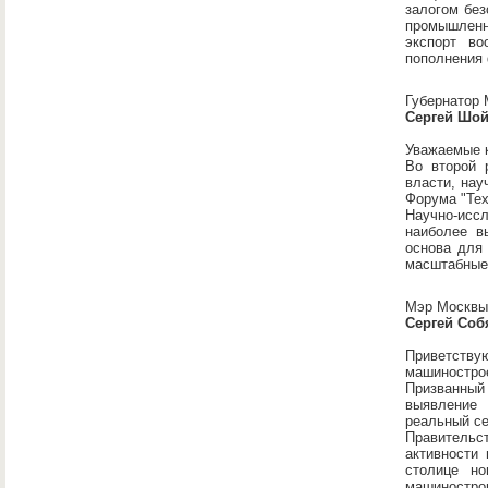
залогом без
промышленн
экспорт во
пополнения
Губернатор 
Сергей Шой
Уважаемые 
Во второй 
власти, нау
Форума "Тех
Научно-исс
наиболее в
основа для 
масштабные
Мэр Москвы
Сергей Соб
Приветству
машинострое
Призванный
выявление 
реальный се
Правительс
активности
столице но
машиностро