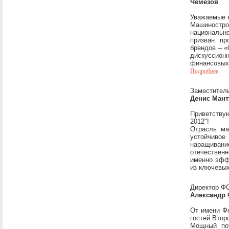
Чемезов
Уважаемые к
Машинострое
национально
призван пр
брендов – «
дискуссион
финансовых
.
Подробнее
Заместитель
Денис Мант
Приветствую
2012"!
Отрасль ма
устойчивое
наращивани
отечественн
именно эффе
из ключевы
Директор Ф
Александр
От имени Фе
гостей Втор
Мощный пот