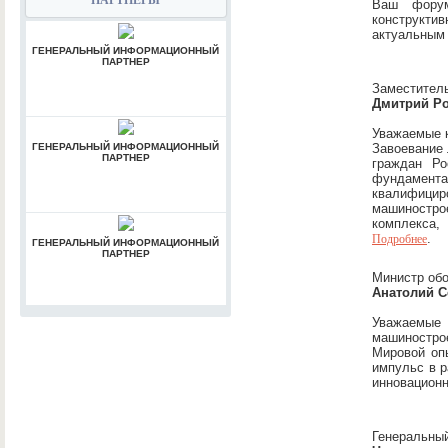
ПАРТНЕРЫ
Ваш форум
конструктив
актуальным 
ГЕНЕРАЛЬНЫЙ ИНФОРМАЦИОННЫЙ
ПАРТНЕР
Заместител
Дмитрий Ро
Уважаемые к
ГЕНЕРАЛЬНЫЙ ИНФОРМАЦИОННЫЙ
Завоевание 
ПАРТНЕР
граждан Ро
фундамента
квалифици
машиностро
комплекса,
.
Подробнее
ГЕНЕРАЛЬНЫЙ ИНФОРМАЦИОННЫЙ
ПАРТНЕР
Министр об
Анатолий 
Уважаемые 
машинострое
Мировой опы
импульс в р
инновационн
Генераль