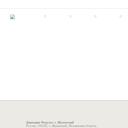
Дирекция Форума: г. Жуковский
Россия, 140182, г. Жуковский, Московская область,